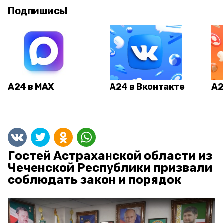
Подпишись!
А24 в MAX
А24 в Вконтакте
А2
Гостей Астраханской области из
Чеченской Республики призвали
соблюдать закон и порядок