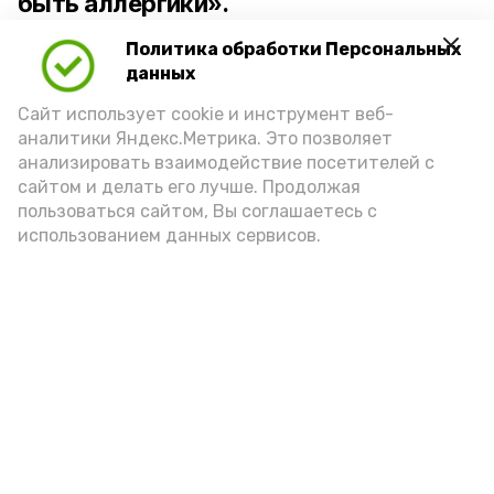
быть аллергики».
Политика обработки Персональных
Для взрослого человека безопасной
данных
порцией икры считается 30-50 граммов
(2-3 ложки). При этом следует обратить
Сайт использует cookie и инструмент веб-
аналитики Яндекс.Метрика. Это позволяет
внимание на хлеб, с которым она
анализировать взаимодействие посетителей с
подаётся: лучше выбирать
сайтом и делать его лучше. Продолжая
цельнозерновой, с мукой грубого
пользоваться сайтом, Вы соглашаетесь с
использованием данных сервисов.
помола. Есть икру следует в первой
половине дня. Кстати, полезнее для
здоровья сопроводить такой бутерброд
сочными овощами, свежей зеленью и
отварным яйцом.